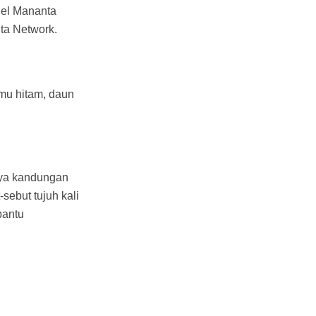
iel Mananta
nta Network.
lmu hitam, daun
aya kandungan
sebut tujuh kali
bantu