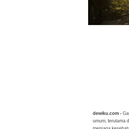
dewiku.com -
Ga
umum, terutama di
menjaga kesehata