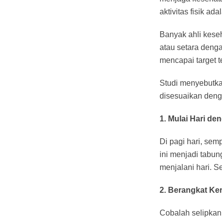
aktivitas fisik ad
Banyak ahli kese
atau setara denga
mencapai target te
Studi menyebutk
disesuaikan denga
1. Mulai Hari de
Di pagi hari, semp
ini menjadi tabu
menjalani hari. S
2. Berangkat Ker
Cobalah selipkan 