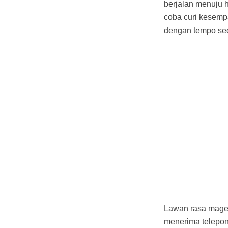
berjalan menuju h
coba curi kesempa
dengan tempo sed
Lawan rasa mager 
menerima telepon,