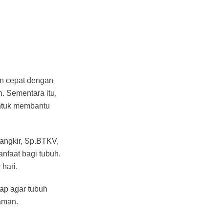
lan cepat dengan
. Sementara itu,
untuk membantu
rangkir, Sp.BTKV,
faat bagi tubuh.
hari.
hap agar tubuh
 aman.