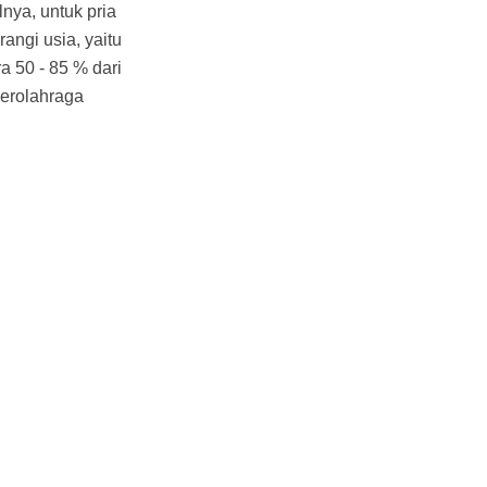
nya, untuk pria
angi usia, yaitu
a 50 - 85 % dari
berolahraga