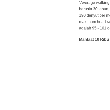
“Average walking 
berusia 30 tahun,
190 denyut per men
maximum heart rat
adalah 95 - 161 de
Manfaat 10 Rib