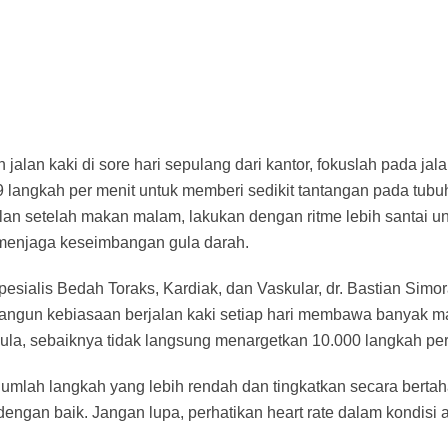
 jalan kaki di sore hari sepulang dari kantor, fokuslah pada ja
9 langkah per menit untuk memberi sedikit tantangan pada tubuh
jalan setelah makan malam, lakukan dengan ritme lebih santai 
menjaga keseimbangan gula darah.
esialis Bedah Toraks, Kardiak, dan Vaskular, dr. Bastian Simo
gun kebiasaan berjalan kaki setiap hari membawa banyak man
la, sebaiknya tidak langsung menargetkan 10.000 langkah per 
jumlah langkah yang lebih rendah dan tingkatkan secara berta
dengan baik. Jangan lupa, perhatikan heart rate dalam kondisi