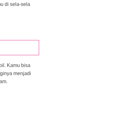
u di sela-sela
bil. Kamu bisa
aginya menjadi
lam.