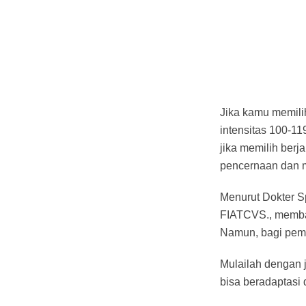
Jika kamu memilih
intensitas 100-11
jika memilih ber
pencernaan dan 
Menurut Dokter Sp
FIATCVS., memban
Namun, bagi pemu
Mulailah dengan 
bisa beradaptasi 