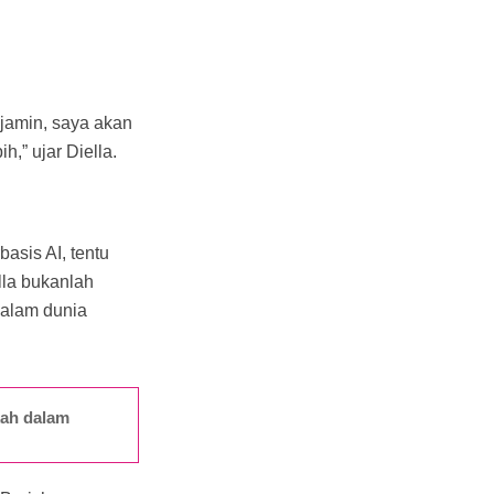
 jamin, saya akan
,” ujar Diella.
asis AI, tentu
lla bukanlah
dalam dunia
kah dalam