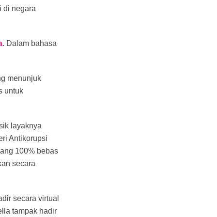
 di negara
a
. Dalam bahasa
ang menunjuk
s untuk
sik layaknya
i Antikorupsi
 yang 100% bebas
kan secara
ir secara virtual
lla tampak hadir