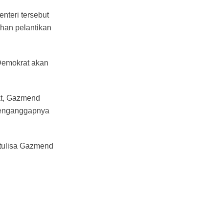
nteri tersebut
han pelantikan
 Demokrat akan
rat, Gazmend
 menganggapnya
 tulisa Gazmend