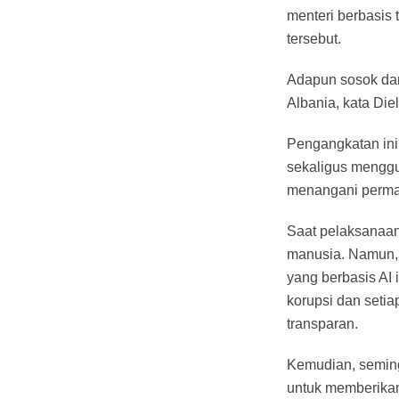
menteri berbasis 
tersebut.
Adapun sosok dar
Albania, kata Diel
Pengangkatan ini
sekaligus menggun
menangani permas
Saat pelaksanaan 
manusia. Namun, 
yang berbasis AI
korupsi dan seti
transparan.
Kemudian, semingg
untuk memberikan