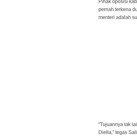
Pihak oposisi ka
pernah terkena d
menteri adalah su
“Tujuannya tak l
Diella,” tegas Sal