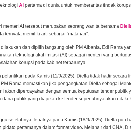
teknologi
AI
pertama di dunia untuk memberantas tindak korupsi
i menteri AI tersebut merupakan seorang wanita bernama
Diell
la ternyata memiliki arti sebagai “matahari”.
 dilakukan dan dipilih langsung oleh PM Albania, Edi Rama y
akan teknologi akal imitasi (AI) sebagai menteri yang bertuga
alahan korupsi pada kabinet terbarunya.
pelantikan pada Kamis (11/9/2025), Diella tidak hadir secara fi
PM Rama memastikan jika pengangkatan Diella sebagai Menter
 ini akan dipercayakan dengan semua keputusan tender publik
ap dana publik yang diajukan ke tender sepenuhnya akan dilaku
u setelahnya, tepatnya pada Kamis (18/9/2025), Diella pun had
 pidato pertamanya dalam format video. Melansir dari CNA, Die